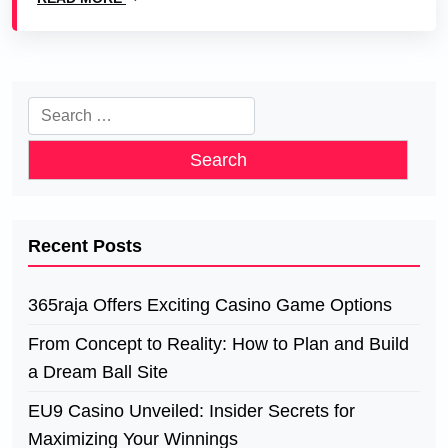
Search
for:
Recent Posts
365raja Offers Exciting Casino Game Options
From Concept to Reality: How to Plan and Build
a Dream Ball Site
EU9 Casino Unveiled: Insider Secrets for
Maximizing Your Winnings