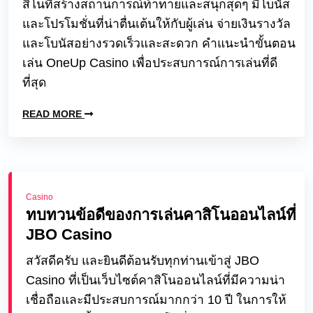
สิโนที่สร้างสถานการณ์ท้าทายและสนุกสุดๆ มีโบนัส
และโปรโมชั่นที่น่าตื่นเต้นให้กับผู้เล่น จ่ายเงินรางวัล
และโบนัสอย่างรวดเร็วและสะดวก คำแนะนำขั้นตอน
เล่น OneUp Casino เพื่อประสบการณ์การเล่นที่ดี
ที่สุด
READ MORE
Casino
ทบทวนข้อดีของการเล่นคาสิโนออนไลน์ที่
JBO Casino
สวัสดีครับ และยินดีต้อนรับทุกท่านเข้าสู่ JBO
Casino ที่เป็นเว็บไซต์คาสิโนออนไลน์ที่มีความน่า
เชื่อถือและมีประสบการณ์มากกว่า 10 ปี ในการให้