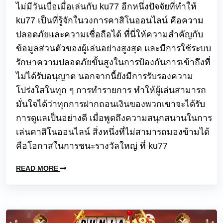
ไม่มีวันเบื่อเมื่อเล่นกับ ku77 อีกหนึ่งปัจจัยที่ทำให้
ku77 เป็นที่รู้จักในวงการคาสิโนออนไลน์ คือความ
ปลอดภัยและความเชื่อถือได้ ที่นี่ให้ความสำคัญกับ
ข้อมูลส่วนตัวของผู้เล่นอย่างสูงสุด และมีการใช้ระบบ
รักษาความปลอดภัยขั้นสูงในการป้องกันการเข้าถึงที่
ไม่ได้รับอนุญาต นอกจากนี้ยังมีการรับรองความ
โปร่งใสในทุก ๆ การทำรายการ ทำให้ผู้เล่นสามารถ
มั่นใจได้ว่าทุกการฝากถอนเงินของพวกเขาจะได้รับ
การดูแลเป็นอย่างดี เมื่อพูดถึงความสนุกสนานในการ
เล่นคาสิโนออนไลน์ สิ่งหนึ่งที่ไม่สามารถมองข้ามได้
คือโอกาสในการชนะรางวัลใหญ่ ที่ ku77
READ MORE