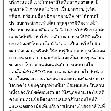
บริการแห่งนี้ เรามีเกมคาสิโนที่หลากหลายและมี
คุณภาพในการเล่น ไม่ว่าจะเป็นบาคาร่า, รูเล็ต,
สล็อต, หรือเกมอื่นๆ อีกมากมายที่จะทำให้ท่านมี
ประสบการณ์การเล่นที่สนุกสุดๆ เรามีทีมงานที่มี
ประสบการณ์และมีความใส่ใจในการให้บริการลูกค้า
และมุ่งมั่นที่จะทำให้ท่านมีประสบการณ์ที่ดีที่สุดใน
การเล่นคาสิโนออนไลน์ ไม่ว่าจะเป็นการให้โบนัส,
ตอบข้อสงสุน, หรือทำให้ท่านรู้สึกอุดมสมบูรณ์ตลอด
การเล่น ด้วยความน่าเชื่อถือและเป็นมาตรฐานสากล
ของเรา โปรดมาเพลิดเพลินกับการเล่นคาสิโน
ออนไลน์กับ JBO Casino และสนุกสนานไปกับช่อง
ทางใหม่ของความสนุกสนานและความบันเทิงอย่าง
ใจปวดใจ ขอบคุณทุกท่านที่มาเยี่ยมชมและเป็นส่วน
หนึ่งของเว็บไซต์ของเรา ขอให้สนุกสนานและโชคดี
ครับ! ทบทวนข้อดีของการเล่นคาสิโนออนไลน์ที่
JBO Casino เมื่อเทียบกับการเดินทางไปยังคาสิโนที่