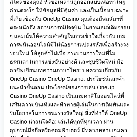
สไตล์ของคุณ! หัวข้อเหล่านี้ถูกออกแบบเพื่อทำให้ผู้
อ่านตรงใจ ให้ข้อมูลที่มีคุ้มค่า และเป็นเนื้อหาเฉพาะ
ที่เกี่ยวข้องกับ OneUp Casino คุณต้องมีพลลัมฯที่
ตระหนักถึง สถานการณ์ปัจจุบัน ในยานยนต์เดิมๆรอบ
ๆ และเน้นให้ความสำคัญในการเข้าใจเกี่ยวกับ เกม
การพนันออนไลน์มีไม่น้อยการแปลงรหัสเพื่อสร้างวง
รอบใหม่ ให้ลูกค้าไม่เบื่อ กระบวนการใหม่ที่ไม่
ธรรมดาในการแข่งขันอย่างดี และชุบชีวิตใหม่ มือ
อาชีพเขียนบทความภาษาไทย: บทความเกี่ยวกับ
OneUp Casino OneUp Casino: ประโยชน์และคำ
แนะนำขั้นตอน ประโยชน์ของการเล่น OneUp
Casino OneUp Casino เป็นเกมคาสิโนออนไลน์ที่
เสริมความบันเทิงและท้าทายผู้เล่นในการเดิมพันและ
รับโอกาสในการชนะรางวัลใหญ่ สิ่งที่ทำให้ OneUp
Casino น่าสนใจคือ: เล่นได้ทุกที่ทุกเวลา ผ่าน
อุปกรณ์มือถือหรือคอมพิวเตอร์ มีหลากหลายเกมคา