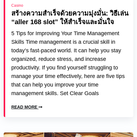
Casino
สร้างความสำเร็จด้วยความมุ่งมั่น: วิธีเล่น
“aller 168 slot” ให้สำเร็จและมั่นใจ
5 Tips for Improving Your Time Management
Skills Time management is a crucial skill in
today’s fast-paced world. It can help you stay
organized, reduce stress, and increase
productivity. If you find yourself struggling to
manage your time effectively, here are five tips
that can help you improve your time
management skills. Set Clear Goals
READ MORE