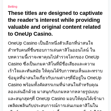
Betting
These titles are designed to captivate
the reader’s interest while providing
valuable and original content related
to OneUp Casino.
OneUp Casino เป็นอีกหนึ่งตัวเลือกที่น่าสนใจ
สำหรับคนที่ชื่นชอบการเล่นคาสิโนออนไลน์ ใน
บทความนี้เราจะพาคุณไปสำรวจโลกของ OneUp
Casino ซึ่งเป็นเกมคาสิโนที่มีชื่อเสียงและความ
เร้าใจและทันสมัย ให้คุณได้รับการพบเห็นและทราบ
ข้อมูลที่น่าสนใจเกี่ยวกับเกมต่างๆที่มีอยู่ใน OneUp
Casino พร้อมทั้งคัดสรรเกมที่น่าสนใจสำหรับคุณ
ลองเล่นอีกด้วย มาสนุกกับเกมหลากหลายรูปแบบ
และสนุกสุดๆที่ OneUp Casino มอบให้คุณได้เข้ามา
เพลิดเพลินกับประสบการณ์การเล่นเกมคาสิโนใน